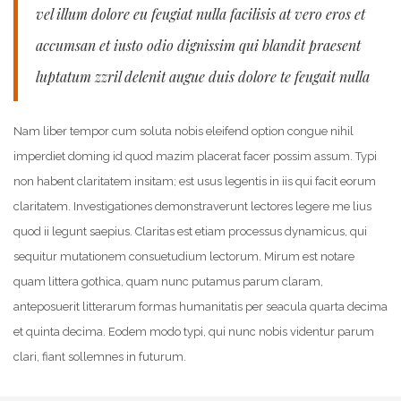
vel illum dolore eu feugiat nulla facilisis at vero eros et
accumsan et iusto odio dignissim qui blandit praesent
luptatum zzril delenit augue duis dolore te feugait nulla
Nam liber tempor cum soluta nobis eleifend option congue nihil
imperdiet doming id quod mazim placerat facer possim assum. Typi
non habent claritatem insitam; est usus legentis in iis qui facit eorum
claritatem. Investigationes demonstraverunt lectores legere me lius
quod ii legunt saepius. Claritas est etiam processus dynamicus, qui
sequitur mutationem consuetudium lectorum. Mirum est notare
quam littera gothica, quam nunc putamus parum claram,
anteposuerit litterarum formas humanitatis per seacula quarta decima
et quinta decima. Eodem modo typi, qui nunc nobis videntur parum
clari, fiant sollemnes in futurum.